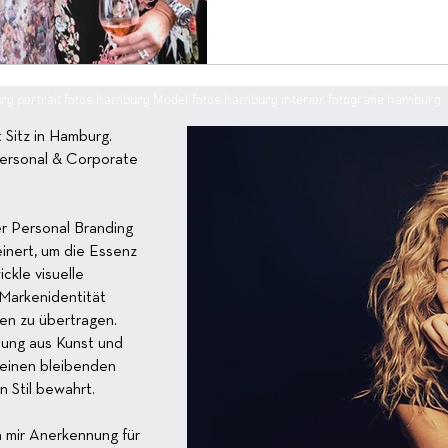
g portrait fotos hamburg Model fotos hamburg interior fotografie hamburg
 Sitz in Hamburg.
Personal & Corporate
er Personal Branding
einert, um die Essenz
kle visuelle
 Markenidentität
en zu übertragen.
hung aus Kunst und
e einen bleibenden
n Stil bewahrt.
 mir Anerkennung für