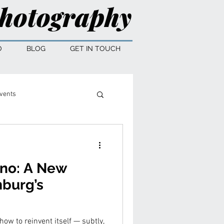
hotography
O
BLOG
GET IN TOUCH
vents
ano: A New
burg’s
ow to reinvent itself — subtly,