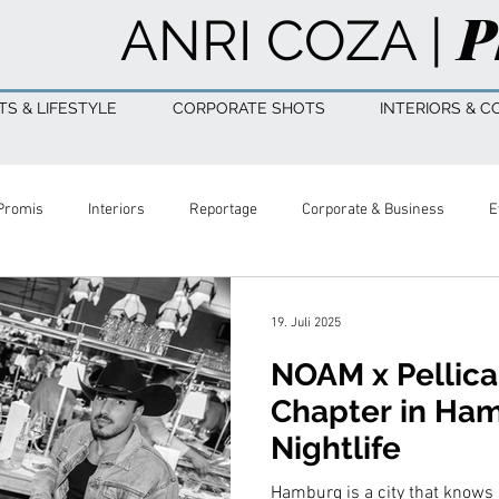
P
ANRI COZA |
S & LIFESTYLE
CORPORATE SHOTS
INTERIORS & C
Promis
Interiors
Reportage
Corporate & Business
E
otography
Actors
Schauspieler
19. Juli 2025
NOAM x Pellic
Chapter in Ham
Nightlife
Hamburg is a city that knows h