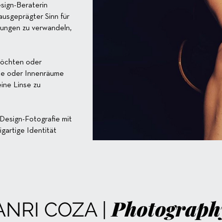
sign-Beraterin
ausgeprägter Sinn für
bungen zu verwandeln,
 möchten oder
kte oder Innenräume
eine Linse zu
Design-Fotografie mit
igartige Identität
Photograph
ANRI COZA |