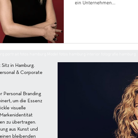
ein Unternehmen...
g portrait fotos hamburg Model fotos hamburg interior fotografie hamburg
 Sitz in Hamburg.
Personal & Corporate
er Personal Branding
einert, um die Essenz
kle visuelle
 Markenidentität
en zu übertragen.
hung aus Kunst und
e einen bleibenden