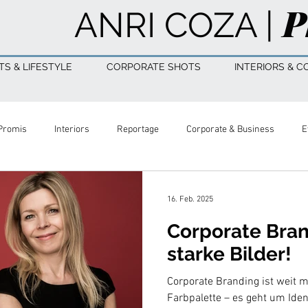
P
ANRI COZA |
S & LIFESTYLE
CORPORATE SHOTS
INTERIORS & C
Promis
Interiors
Reportage
Corporate & Business
E
otography
Actors
Schauspieler
16. Feb. 2025
Corporate Bran
starke Bilder!
Corporate Branding ist weit m
Farbpalette – es geht um Ident