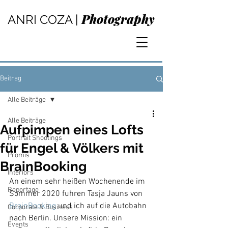
Photography
ANRI COZA |
Beitrag
Alle Beiträge
Alle Beiträge
Aufpimpen eines Lofts
Portrait Shootings
für Engel & Völkers mit
Promis
BrainBooking
Interiors
An einem sehr heißen Wochenende im 
Reportage
Sommer 2020 fuhren Tasja Jauns von 
BrainBooking
 und ich auf die Autobahn 
Corporate & Business
nach Berlin. Unsere Mission: ein 
Events