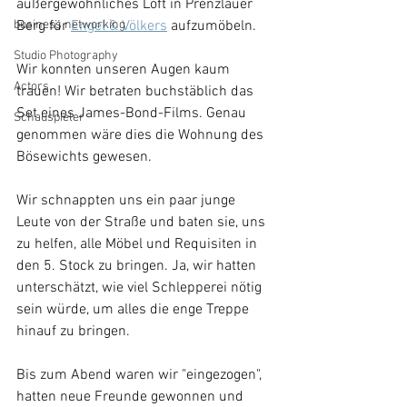
außergewöhnliches Loft in Prenzlauer 
business networking
Berg für 
Engel & Völkers
 aufzumöbeln.
Studio Photography
Wir konnten unseren Augen kaum 
Actors
trauen! Wir betraten buchstäblich das 
Set eines James-Bond-Films. Genau 
Schauspieler
genommen wäre dies die Wohnung des 
Bösewichts gewesen.
Wir schnappten uns ein paar junge 
Leute von der Straße und baten sie, uns 
zu helfen, alle Möbel und Requisiten in 
den 5. Stock zu bringen. Ja, wir hatten 
unterschätzt, wie viel Schlepperei nötig 
sein würde, um alles die enge Treppe 
hinauf zu bringen. 
Bis zum Abend waren wir "eingezogen", 
hatten neue Freunde gewonnen und 